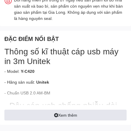
sản xuất và bao bì, sản phẩm còn nguyên vẹn như khi bàn
giao sản phẩm tại Gia Long. Không áp dụng với sản phẩm
là hàng nguyên seal.
ĐẶC ĐIỂM NỔI BẬT
Thông số kĩ thuật
cáp usb máy
in
3m Unitek
- Model:
Y-C420
- Hãng sản xuất:
Unitek
- Chuẩn
USB
2.0 AM-BM
- Dây cáp usb chống nhiễu dài
3m
Xem thêm
- Tốc độ truyền dữ liệu không thay đổi, không bị suy hao khi kết