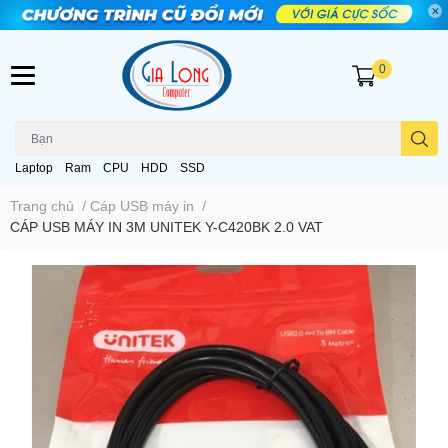
0
Laptop
Ram
CPU
HDD
SSD
Trang chủ
/
Cáp USB máy in
/
CÁP USB MÁY IN 3M UNITEK Y-C420BK 2.0 VAT