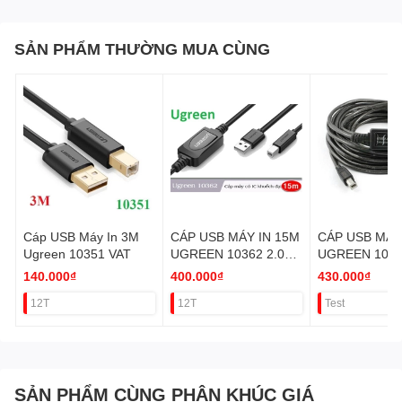
nối các thiết bị
- Sử dụng tốt cho máy in, máy scaner...
SẢN PHẨM THƯỜNG MUA CÙNG
Cáp USB Máy In 3M
CÁP USB MÁY IN 15M
CÁP USB MÁY
Ugreen 10351 VAT
UGREEN 10362 2.0
UGREEN 1036
(CÓ IC) VAT
IC) VAT
140.000₫
400.000₫
430.000₫
12T
12T
Test
SẢN PHẨM CÙNG PHÂN KHÚC GIÁ