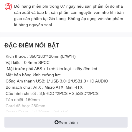
Đổi hàng miễn phí trong 07 ngày nếu sản phẩm lỗi do nhà
sản xuất và bao bì, sản phẩm còn nguyên vẹn như khi bàn
giao sản phẩm tại Gia Long. Không áp dụng với sản phẩm
là hàng nguyên seal.
ĐẶC ĐIỂM NỔI BẬT
Kích thước : 350*180*420mm(L*W*H)
Vật kiệu : 0.4mm SPCC
Mặt trước phủ ABS + Lưới kim loại + dây đèn led
Mặt bên hông kính cường lực
Cổng Âm thanh USB: 1*USB 3.0+2*USB1.0+HD AUDIO
Bo mạch chủ : ATX , Micro ATX, Mini -ITX
Cấu hình chi tiết : 3,5HDD *2PCS + 2,5SSD*2PCS
Tản nhiệt: 160mm
Card dồ hoạ: 280mm
Quạt : Front 1*120mm (có sẵn)
Hỗ trợ quạt nước : 1*120mm
Xem thêm