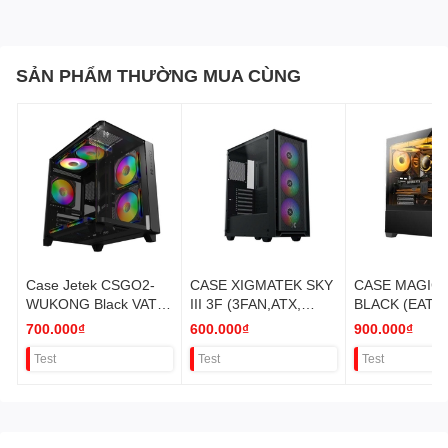
SẢN PHẨM THƯỜNG MUA CÙNG
Case Jetek CSGO2-
CASE XIGMATEK SKY
CASE MAGIC 
WUKONG Black VAT
III 3F (3FAN,ATX,
BLACK (EATX
(1 mặt cường lực)
Micro-ATX, ITX) VAT
VAT
700.000₫
600.000₫
900.000₫
Test
Test
Test