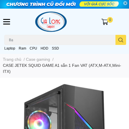
0
Laptop
Ram
CPU
HDD
SSD
Trang chủ
/
Case gaming
/
CASE JETEK SQUID GAME A1 sẵn 1 Fan VAT (ATX,M-ATX,Mini-
ITX)