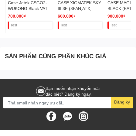
Case Jetek CSGO2-
CASE XIGMATEK SKY
CASE MAGIC 
WUKONG Black VAT
III 3F (3FAN,ATX,
BLACK (EATX
(1 mặt cường lực)
Micro-ATX, ITX) VAT
VAT
700.000₫
600.000₫
900.000₫
Test
Test
Test
SẢN PHẨM CÙNG PHÂN KHÚC GIÁ
Bạn muốn nhận khuyến mãi
đặc biệt? Đăng ký ngay.
Đăng ký