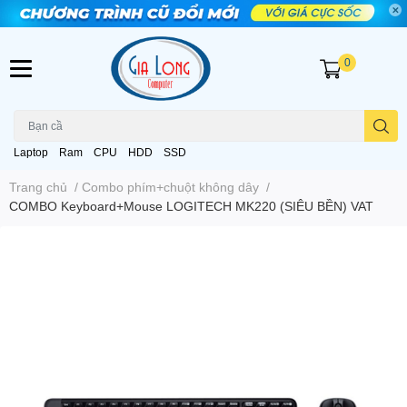
0
Laptop
Ram
CPU
HDD
SSD
Trang chủ
/
Combo phím+chuột không dây
/
COMBO Keyboard+Mouse LOGITECH MK220 (SIÊU BỀN) VAT