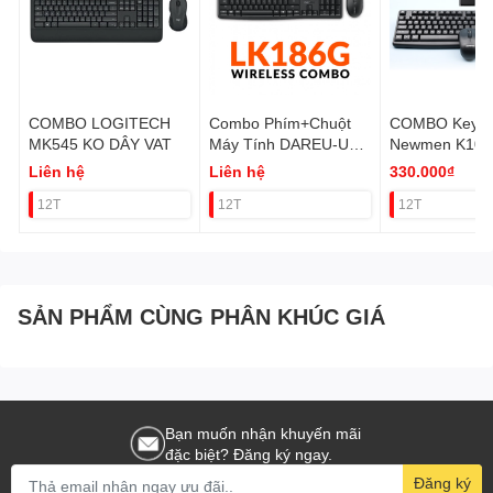
COMBO LOGITECH
Combo Phím+Chuột
COMBO Keybo
MK545 KO DÂY VAT
Máy Tính DAREU-U
Newmen K106
LK186G (KO DÂY)
dây) VAT
Liên hệ
Liên hệ
330.000₫
VAT
12T
12T
12T
SẢN PHẨM CÙNG PHÂN KHÚC GIÁ
Bạn muốn nhận khuyến mãi
đặc biệt? Đăng ký ngay.
Đăng ký