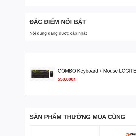
ĐẶC ĐIỂM NỔI BẬT
Nội dung đang được cập nhật
COMBO Keyboard + Mouse LOGITECH MK240
(SIÊU BỀN) VAT
550.000₫
SẢN PHẨM THƯỜNG MUA CÙNG