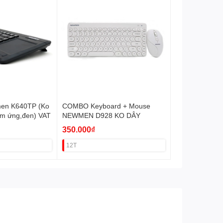
en K640TP (Ko
COMBO Keyboard + Mouse
ảm ứng,đen) VAT
NEWMEN D928 KO DÂY
350.000₫
12T