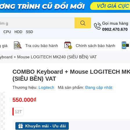
Gọi mua hàng
0902.470.670
CPU
HDD
SSD
 giá
Tra cứu bảo hành
Chính sách bảo hành
board + Mouse LOGITECH MK240 (SIÊU BỀN) VAT
COMBO Keyboard + Mouse LOGITECH MK
(SIÊU BỀN) VAT
Thương hiệu:
Logitech
Mã sản phẩm:
Đang cập nhật
550.000₫
12T
Khuyến mãi - Ưu đãi