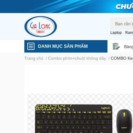
Laptop
Ram
DANH MỤC SẢN PHẨM
Bảng
Trang chủ
/
Combo phím+chuột không dây
/
COMBO Key