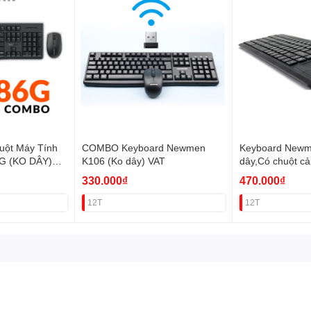
ột Máy Tính
COMBO Keyboard Newmen
Keyboard Newm
G (KO DÂY)
K106 (Ko dây) VAT
dây,Có chuột c
330.000₫
470.000₫
12T
12T