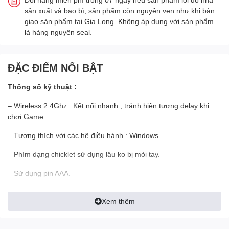
sản xuất và bao bì, sản phẩm còn nguyên vẹn như khi bàn
giao sản phẩm tại Gia Long. Không áp dụng với sản phẩm
là hàng nguyên seal.
ĐẶC ĐIỂM NỔI BẬT
Thông số kỹ thuật :
– Wireless 2.4Ghz : Kết nối nhanh , tránh hiện tượng delay khi
chơi Game.
– Tương thích với các hệ điều hành : Windows
– Phím dạng chicklet sử dụng lâu ko bị mỏi tay.
– Sử dụng pin AAA.
– Mouse : 3 mức chỉnh DPI (Max 1600) , độ bền 10 triệu lần nhấn
Xem thêm
– Màu sắc : Trắng / Hồng