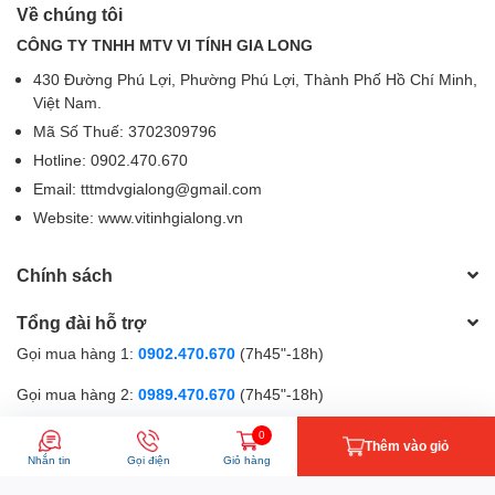
Về chúng tôi
CÔNG TY TNHH MTV VI TÍNH GIA LONG
430 Đường Phú Lợi, Phường Phú Lợi, Thành Phố Hồ Chí Minh,
Việt Nam.
Mã Số Thuế: 3702309796
Hotline: 0902.470.670
Email: tttmdvgialong@gmail.com
Website: www.vitinhgialong.vn
Chính sách
Tổng đài hỗ trợ
Gọi mua hàng 1:
0902.470.670
(7h45"-18h)
Gọi mua hàng 2:
0989.470.670
(7h45"-18h)
Gọi hỗ trợ kĩ thuật:
0867.470.670
(9h-18h)
0
Thêm vào giỏ
Nhắn tin
Gọi điện
Giỏ hàng
Phương thức thanh toán