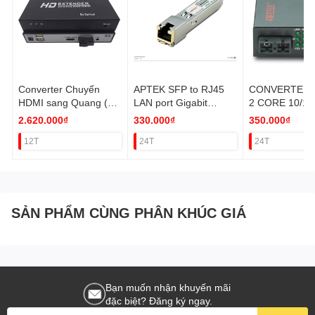
Converter Chuyển
APTEK SFP to RJ45
CONVERTER
HDMI sang Quang (Có
LAN port Gigabit
2 CORE 10/1
USB,720P/960P/1080
1Gbps VAT
APTEK VAT
2.620.000₫
330.000₫
350.000₫
P)
12T
24T
24T
SẢN PHẨM CÙNG PHÂN KHÚC GIÁ
Bạn muốn nhận khuyến mãi
đặc biệt? Đăng ký ngay.