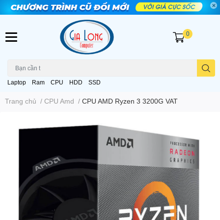
0
Laptop
Ram
CPU
HDD
SSD
Trang chủ
/
CPU Amd
/
CPU AMD Ryzen 3 3200G VAT