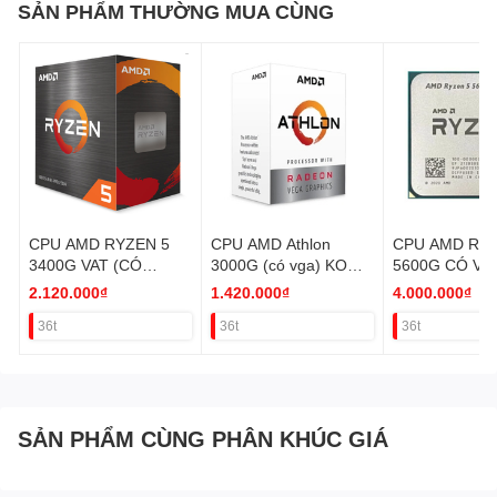
Kiểu đóng gói
Box
SẢN PHẨM THƯỜNG MUA CÙNG
CPU AMD RYZEN 5
CPU AMD Athlon
CPU AMD Ryz
3400G VAT (CÓ
3000G (có vga) KO
5600G CÓ VG
VGA,KO FAN) VAT
FAN VAT
2.120.000₫
1.420.000₫
4.000.000₫
36t
36t
36t
SẢN PHẨM CÙNG PHÂN KHÚC GIÁ