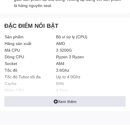
là hàng nguyên seal.
ĐẶC ĐIỂM NỔI BẬT
Sản phẩm
Bộ vi xử lý (CPU)
Hãng sản xuất
AMD
Mã CPU
3 3200G
Dòng CPU
Ryzen 3 Ryzen
Socket
AM4
Tốc độ
3.6Ghz
Tốc độ Tubor tối đa
Up to 4.0Ghz
Cache
6Mb
Nhân CPU
4 Core
Luồng CPU
4 Threads
Xem thêm
VXL đồ họa
Radeon Vega 8
Dây chuyền công nghệ
12nm FinFET
Điện áp tiêu thụ tối đa
65W
Tính năng khác
Thermal Solution: Wraith Stealth