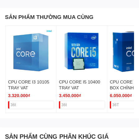
SẢN PHẨM THƯỜNG MUA CÙNG
CPU CORE I3 10105
CPU CORE I5 10400
CPU CORE I7 
TRAY VAT
TRAY VAT
BOX CHÍNH 
VAT (LƯU Ý 
3.320.000₫
3.450.000₫
6.050.000₫
KHÔNG CÓ V
36t
36t
36T
ONBOARD)
SẢN PHẨM CÙNG PHÂN KHÚC GIÁ