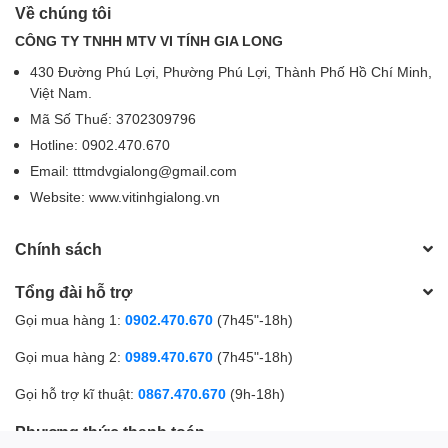
Về chúng tôi
CÔNG TY TNHH MTV VI TÍNH GIA LONG
430 Đường Phú Lợi, Phường Phú Lợi, Thành Phố Hồ Chí Minh,
Việt Nam.
Mã Số Thuế: 3702309796
Hotline: 0902.470.670
Email: tttmdvgialong@gmail.com
Website: www.vitinhgialong.vn
Chính sách
Tổng đài hỗ trợ
Gọi mua hàng 1:
0902.470.670
(7h45"-18h)
Gọi mua hàng 2:
0989.470.670
(7h45"-18h)
Gọi hỗ trợ kĩ thuật:
0867.470.670
(9h-18h)
Phương thức thanh toán