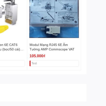
en 6E CAT6
Modul Mạng RJ45 6E Âm
 (bọc/50 cái)
Tường AMP Commscope VAT
105.000₫
Test