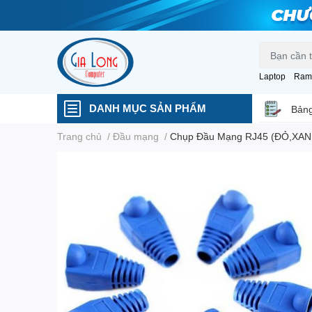
Laptop
Ram
DANH MỤC SẢN PHẨM
Bảng
Trang chủ
/
Đầu mạng
/
Chụp Đầu Mạng RJ45 (ĐỎ,XA