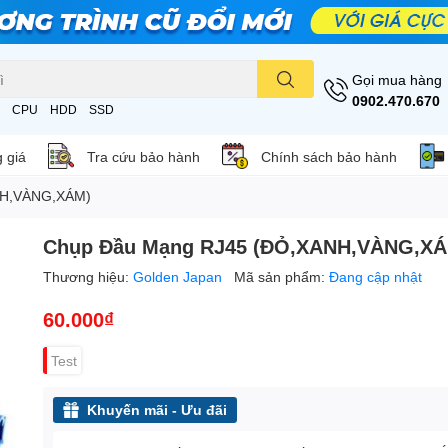
Gọi mua hàng
0902.470.670
CPU
HDD
SSD
 giá
Tra cứu bảo hành
Chính sách bảo hành
NH,VÀNG,XÁM)
Chụp Đầu Mạng RJ45 (ĐỎ,XANH,VÀNG,X
Thương hiệu:
Golden Japan
Mã sản phẩm:
Đang cập nhật
60.000₫
Test
Khuyến mãi - Ưu đãi