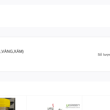
H,VÀNG,XÁM)
Số lượ