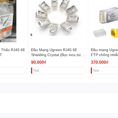
 Thấu RJ45 6E
Đầu Mạng Ugreen RJ45 6E
Đầu mạng Ugre
AT
Shielding Crystal (Bọc inox,túi
FTP chống nhiễu
10c) 20333 VAT
30900 VAT 8%
90.000₫
370.000₫
Test
Test