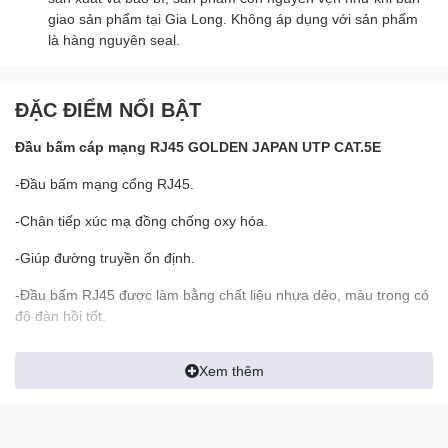
giao sản phẩm tại Gia Long. Không áp dụng với sản phẩm
là hàng nguyên seal.
ĐẶC ĐIỂM NỔI BẬT
Đầu bấm cáp mạng RJ45 GOLDEN JAPAN UTP CAT.5E
-Đầu bấm mạng cổng RJ45.
-Chân tiếp xúc mạ đồng chống oxy hóa.
-Giúp đường truyền ổn định.
-Đầu bấm RJ45 được làm bằng chất liệu nhựa dẻo, màu trong có
độ đàn hồi tốt.
-Dùng cho
cáp mạng
UTP CAT.5E.
Xem thêm
-Đóng gói: 100 cái/ 1 hộp.