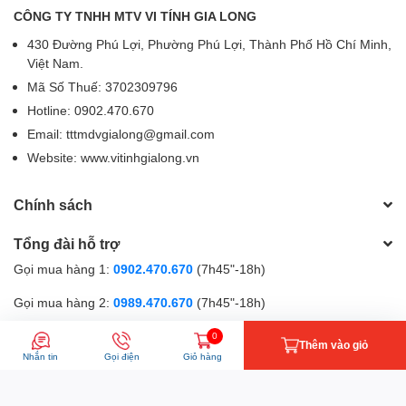
CÔNG TY TNHH MTV VI TÍNH GIA LONG
430 Đường Phú Lợi, Phường Phú Lợi, Thành Phố Hồ Chí Minh,
Việt Nam.
Mã Số Thuế: 3702309796
Hotline: 0902.470.670
Email: tttmdvgialong@gmail.com
Website: www.vitinhgialong.vn
Chính sách
Tổng đài hỗ trợ
Gọi mua hàng 1:
0902.470.670
(7h45"-18h)
Gọi mua hàng 2:
0989.470.670
(7h45"-18h)
Gọi hỗ trợ kĩ thuật:
0867.470.670
(9h-18h)
0
Thêm vào giỏ
Nhắn tin
Gọi điện
Giỏ hàng
Phương thức thanh toán