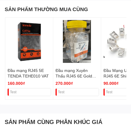
SẢN PHẨM THƯỜNG MUA CÙNG
Đầu mạng RJ45 5E
Đầu mạng Xuyên
Đầu Mạng Ugr
TENDA TEHE010 VAT
Thấu RJ45 6E Golden
RJ45 6E Shiel
Japan VAT
Crystal (Bọc in
160.000₫
270.000₫
90.000₫
10c) 20333 VA
Test
Test
Test
SẢN PHẨM CÙNG PHÂN KHÚC GIÁ