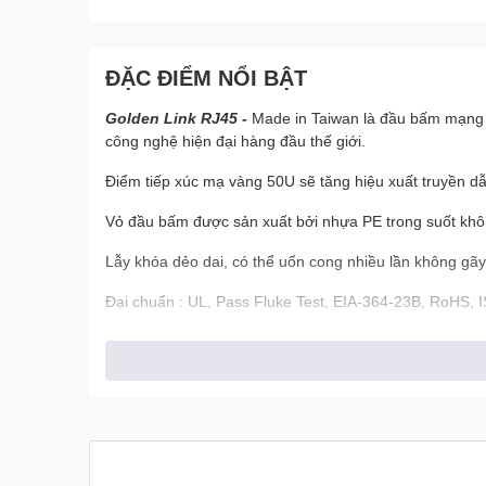
ĐẶC ĐIỂM NỔI BẬT
Golden Link RJ45 -
Made in Taiwan là đầu bấm mạng c
công nghệ hiện đại hàng đầu thế giới.
Điểm tiếp xúc mạ vàng 50U sẽ tăng hiệu xuất truyền dẫ
Vỏ đầu bấm được sản xuất bởi nhựa PE trong suốt không
Lẫy khóa dẻo dai, có thể uốn cong nhiều lần không gãy
Đại chuẩn : UL, Pass Fluke Test, EIA-364-23B, RoHS,