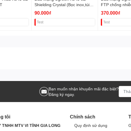
AT
Shielding Crystal (Bọc inox,túi
FTP chống nhiễu
10c) 20333 VAT
30900 VAT 8%
90.000₫
370.000₫
Test
Test
Bạn muốn nhận khuyến mãi đặc biệt?
Đăng ký ngay.
g tôi
Chính sách
T
 TNHH MTV VI TÍNH GIA LONG
Quy định sử dụng
G