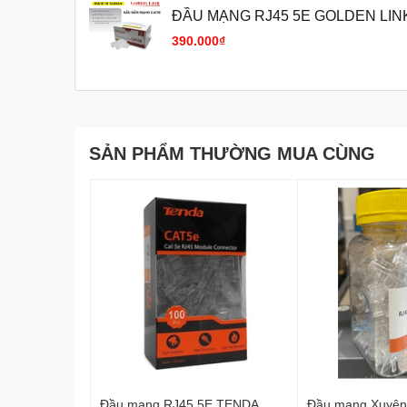
ĐẦU MẠNG RJ45 5E GOLDEN LIN
(CHUYÊN BOOTROM)
390.000₫
SẢN PHẨM THƯỜNG MUA CÙNG
Đầu mạng RJ45 5E TENDA
Đầu mạng Xuyên