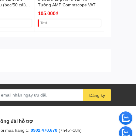
 (bọc/50 cái)
Tường AMP Commscope VAT
105.000₫
Test
Đăng ký
ổng đài hỗ trợ
ọi mua hàng 1:
0902.470.670
(7h45"-18h)