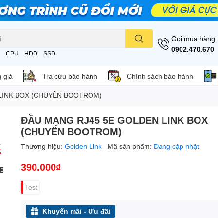
Gọi mua hàng
0902.470.670
CPU
HDD
SSD
 giá
Tra cứu bảo hành
Chính sách bảo hành
LINK BOX (CHUYÊN BOOTROM)
ĐẦU MẠNG RJ45 5E GOLDEN LINK BOX
(CHUYÊN BOOTROM)
Thương hiệu:
Golden Link
Mã sản phẩm:
Đang cập nhật
390.000₫
Test
Khuyến mãi - Ưu đãi