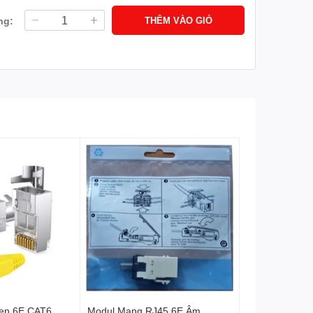
ng:
THÊM VÀO GIỎ
en 6E CAT6
Modul Mạng RJ45 6E Âm