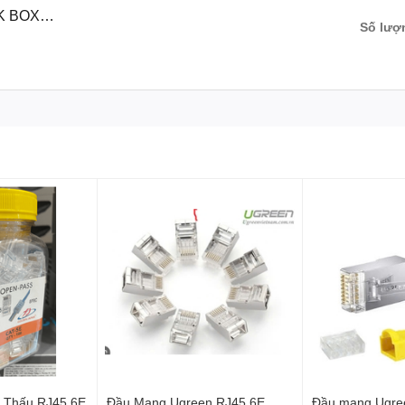
K BOX
Số lượ
 Thấu RJ45 6E
Đầu Mạng Ugreen RJ45 6E
Đầu mạng Ugre