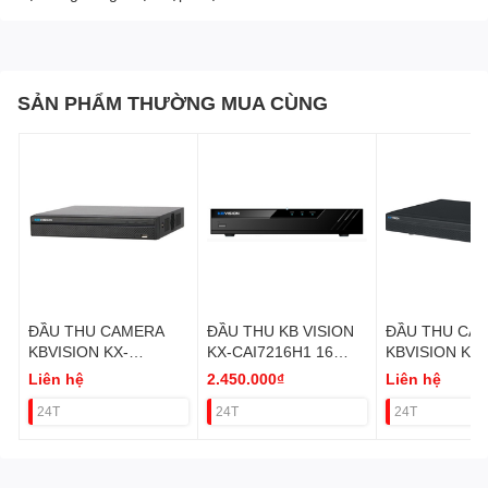
SẢN PHẨM THƯỜNG MUA CÙNG
ĐẦU THU CAMERA
ĐẦU THU KB VISION
ĐẦU THU CA
KBVISION KX-
KX-CAI7216H1 16
KBVISION KX-
A4K8116N3 16 KÊNH
KÊNH (2HDD) VAT
C4K8232SN3 
Liên hệ
2.450.000₫
Liên hệ
IP VAT
IP 2HDD VAT
24T
24T
24T