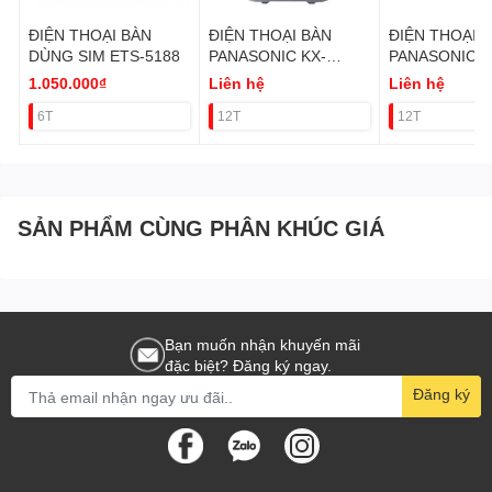
ĐIỆN THOẠI BÀN
ĐIỆN THOẠI BÀN
ĐIỆN THOẠI 
DÙNG SIM ETS-5188
PANASONIC KX-
PANASONIC K
TGC210 VAT (ĐIỆN
TGC312 VAT (
1.050.000₫
Liên hệ
Liên hệ
THOẠI BÀN KHÔNG
THOẠI BÀN 
6T
12T
12T
DÂY MẸ BỒNG CON)
DÂY MẸ BỒN
SẢN PHẨM CÙNG PHÂN KHÚC GIÁ
Bạn muốn nhận khuyến mãi
đặc biệt? Đăng ký ngay.
Đăng ký