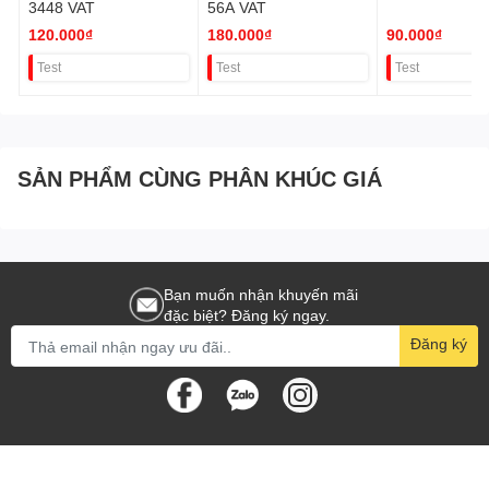
3448 VAT
56A VAT
120.000₫
180.000₫
90.000₫
Test
Test
Test
SẢN PHẨM CÙNG PHÂN KHÚC GIÁ
Bạn muốn nhận khuyến mãi
đặc biệt? Đăng ký ngay.
Đăng ký