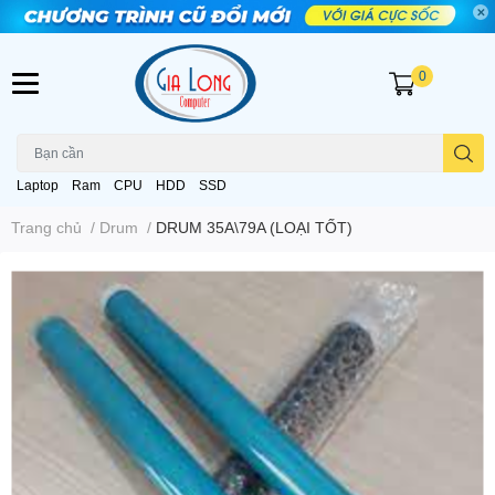
0
Laptop
Ram
CPU
HDD
SSD
Trang chủ
/
Drum
/
DRUM 35A\79A (LOẠI TỐT)