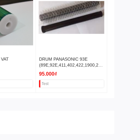
 VAT
DRUM PANASONIC 93E
(89E,92E,411,402,422,1900,201
0,2025,401,403,412,413, 2030)
95.000₫
Test