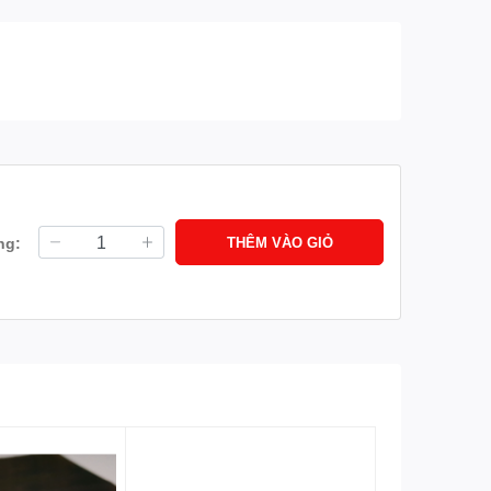
ng:
THÊM VÀO GIỎ