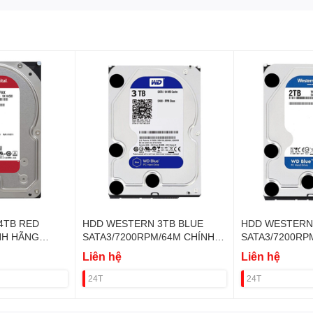
4TB RED
HDD WESTERN 3TB BLUE
HDD WESTERN
NH HÃNG
SATA3/7200RPM/64M CHÍNH
SATA3/7200RP
 VAT
HÃNG VAT
HÃNG VAT
Liên hệ
Liên hệ
24T
24T