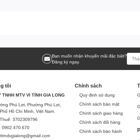
Bạn muốn nhận khuyến mãi đặc biệt?
Đăng ký ngay.
g tôi
Chính sách
T
 TNHH MTV VI TÍNH GIA LONG
Quy định sử dụng
G
Chính sách bảo mật
ờng Phú Lợi, Phường Phú Lợi,
G
Phố Hồ Chí Minh, Việt Nam.
Chính sách giao hàng
G
Thuế: 3702309796
Chính sách đổi hàng
e: 0902.470.670
P
Chính sách bảo hành
 tttmdvgialong@gmail.com