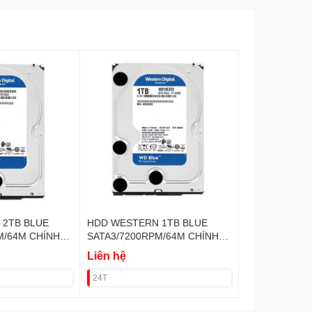
 2TB BLUE
HDD WESTERN 1TB BLUE
M/64M CHÍNH
SATA3/7200RPM/64M CHÍNH
HÃNG VAT
Liên hệ
24T