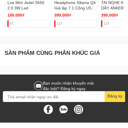
Loa Mini Jedel S550
Headphone Xiberia Q4
TAI NGHE KH
2.0 3W Led
Giả lập 7.1 Cổng USB
DÂY ANKER R
VAT
180.000₫
390.000₫
390.000₫
6T
12T
12T
SẢN PHẨM CÙNG PHÂN KHÚC GIÁ
Bạn muốn nhận khuyến mãi
đặc biệt? Đăng ký ngay.
Đăng ký