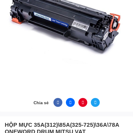
Chia sẻ
HỘP MỰC 35A(312)\85A(325-725)\36A\78A
ONEWORD DRUM MITSU VAT