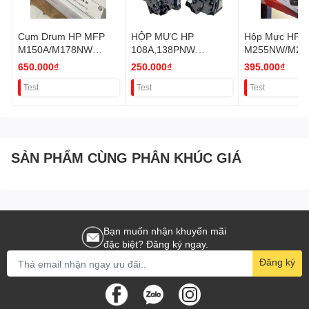
Cụm Drum HP MFP
HỘP MỰC HP
Hộp Mực HP
M150A/M178NW
108A,138PNW
M255NW/M28
W1120A-R VAT
(W1110A/W1112A)
W2110A/W211
650.000₫
250.000₫
395.000₫
VAT
12A/W2113A
Test
Test
Test
CRG067BK CH
206A VAT
SẢN PHẨM CÙNG PHÂN KHÚC GIÁ
Bạn muốn nhận khuyến mãi
đặc biệt? Đăng ký ngay.
Đăng ký