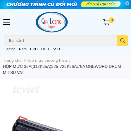
0
Laptop
Ram
CPU
HDD
SSD
Trang chủ
/
Hộp mực thương hiệu
/
HỘP MỰC 35A(312)\85A(325-725)\36A\78A ONEWORD DRUM
MITSU VAT