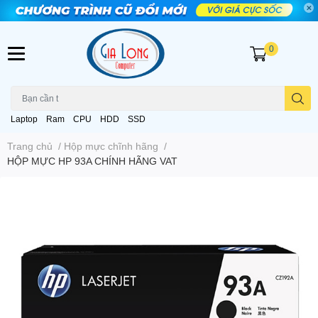
0
Laptop
Ram
CPU
HDD
SSD
Trang chủ
/
Hộp mực chĩnh hãng
/
HỘP MỰC HP 93A CHÍNH HÃNG VAT