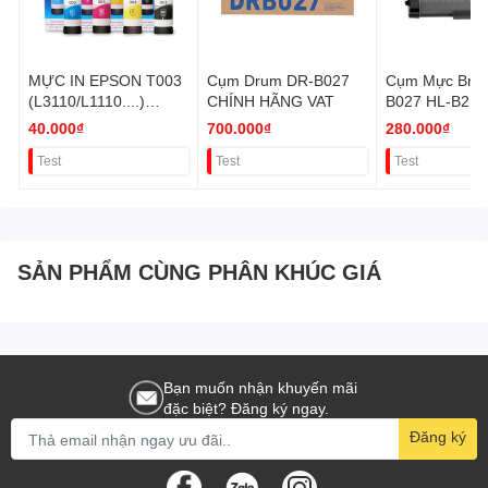
MỰC IN EPSON T003
Cụm Drum DR-B027
Cụm Mực Brot
(L3110/L1110....)
CHÍNH HÃNG VAT
B027 HL-B21
THƯƠNG THIỆU
Chính hãng V
40.000₫
700.000₫
280.000₫
THAY THẾ VAT
Test
Test
Test
SẢN PHẨM CÙNG PHÂN KHÚC GIÁ
Bạn muốn nhận khuyến mãi
đặc biệt? Đăng ký ngay.
Đăng ký