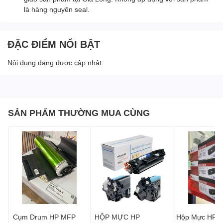
là hàng nguyên seal.
ĐẶC ĐIỂM NỔI BẬT
Nội dung đang được cập nhật
SẢN PHẨM THƯỜNG MUA CÙNG
Cụm Drum HP MFP
HỘP MỰC HP
Hộp Mực HP