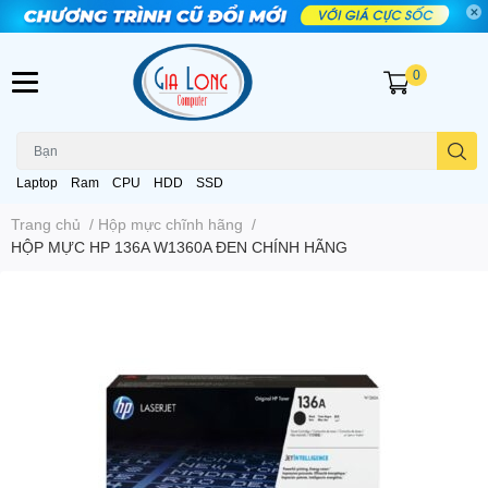
0
Laptop
Ram
CPU
HDD
SSD
Trang chủ
/
Hộp mực chĩnh hãng
/
HỘP MỰC HP 136A W1360A ĐEN CHÍNH HÃNG