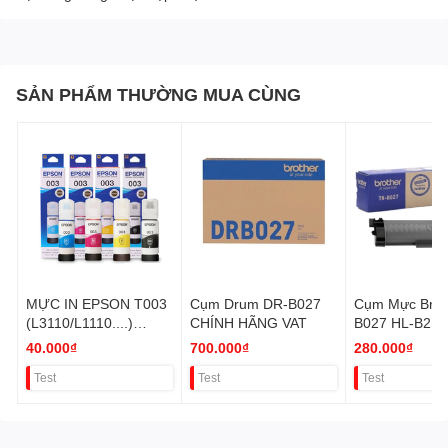
SẢN PHẨM THƯỜNG MUA CÙNG
MỰC IN EPSON T003
Cụm Drum DR-B027
Cụm Mực Brot
(L3110/L1110....)
CHÍNH HÃNG VAT
B027 HL-B21
THƯƠNG THIỆU
Chính hãng V
40.000₫
700.000₫
280.000₫
THAY THẾ VAT
Test
Test
Test