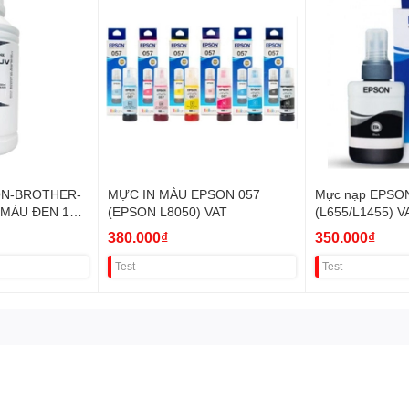
N-BROTHER-
MỰC IN MÀU EPSON 057
Mực nạp EPSO
MÀU ĐEN 1
(EPSON L8050) VAT
(L655/L1455) V
380.000₫
350.000₫
Test
Test