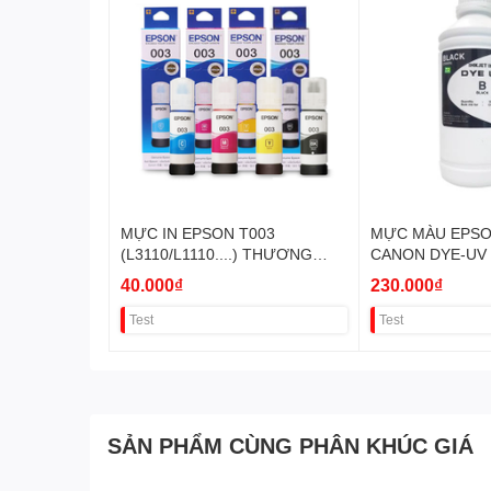
MỰC IN EPSON T003
MỰC MÀU EPSO
(L3110/L1110....) THƯƠNG
CANON DYE-UV 
THIỆU THAY THẾ VAT
LÍT VAT
40.000₫
230.000₫
Test
Test
SẢN PHẨM CÙNG PHÂN KHÚC GIÁ