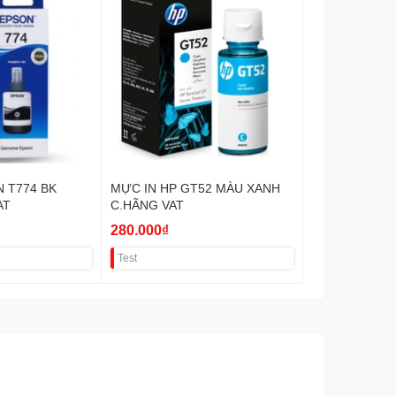
N T774 BK
MỰC IN HP GT52 MÀU XANH
AT
C.HÃNG VAT
280.000₫
Test