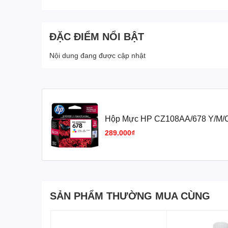
ĐẶC ĐIỂM NỔI BẬT
Nội dung đang được cập nhật
Hộp Mực HP CZ108AA/678 Y/M/C
VAT
289.000₫
SẢN PHẨM THƯỜNG MUA CÙNG