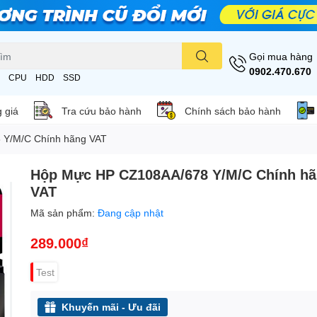
Gọi mua hàng
0902.470.670
CPU
HDD
SSD
 giá
Tra cứu bảo hành
Chính sách bảo hành
 Y/M/C Chính hãng VAT
Hộp Mực HP CZ108AA/678 Y/M/C Chính h
VAT
Mã sản phẩm:
Đang cập nhật
289.000₫
Test
Khuyến mãi - Ưu đãi