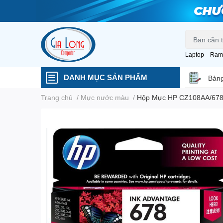
Laptop
Ram
DANH MỤC SẢN PHẨM
Bảng
Trang chủ
/
Mực nước màu
/
Hộp Mực HP CZ108AA/678