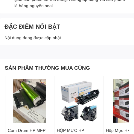
là hàng nguyên seal.
ĐẶC ĐIỂM NỔI BẬT
Nội dung đang được cập nhật
SẢN PHẨM THƯỜNG MUA CÙNG
Cụm Drum HP MFP
HỘP MỰC HP
Hộp Mực HP