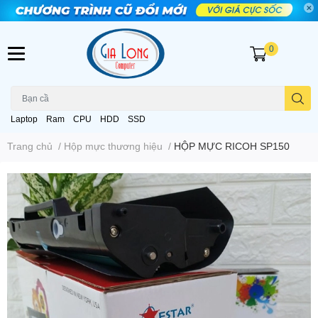
0
Laptop
Ram
CPU
HDD
SSD
Trang chủ
/
Hộp mực thương hiệu
/
HỘP MỰC RICOH SP150