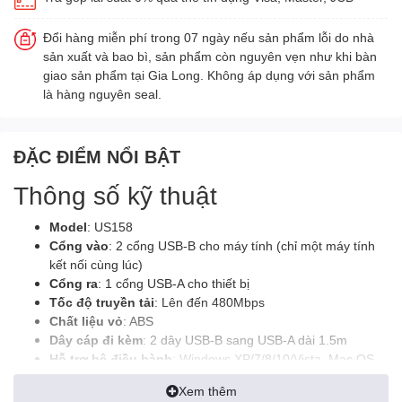
Đổi hàng miễn phí trong 07 ngày nếu sản phẩm lỗi do nhà
sản xuất và bao bì, sản phẩm còn nguyên vẹn như khi bàn
giao sản phẩm tại Gia Long. Không áp dụng với sản phẩm
là hàng nguyên seal.
ĐẶC ĐIỂM NỔI BẬT
Thông số kỹ thuật
Model
: US158
Cổng vào
: 2 cổng USB-B cho máy tính (chỉ một máy tính
kết nối cùng lúc)
Cổng ra
: 1 cổng USB-A cho thiết bị
Tốc độ truyền tải
: Lên đến 480Mbps
Chất liệu vỏ
: ABS
Dây cáp đi kèm
: 2 dây USB-B sang USB-A dài 1.5m
Hỗ trợ hệ điều hành
: Windows XP/7/8/10/Vista, Mac OS
8.6 trở lên
Xem thêm
Kích thước
: 93.5mm x 55mm x 19.5mm