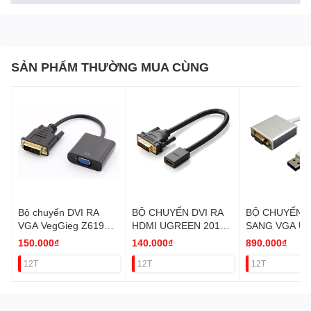
Plug and Play
: Không cần cài driver
SẢN PHẨM THƯỜNG MUA CÙNG
Bộ chuyển DVI RA
BỘ CHUYỂN DVI RA
BỘ CHUYỂN 
VGA VegGieg Z619
HDMI UGREEN 20118
SANG VGA U
VAT
VAT
40244 VAT
150.000₫
140.000₫
890.000₫
12T
12T
12T