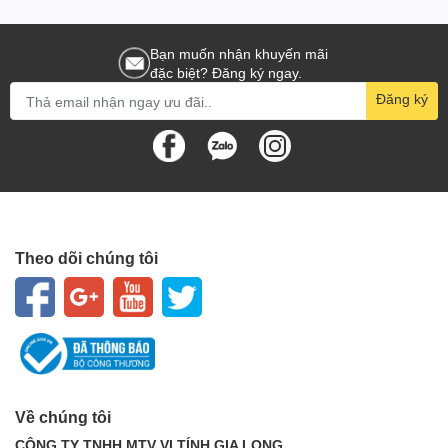
- Thông qua một nhóm các tín hiệu đầu ra HDMI với nhiều tín
hiệu HDMI đó. Chức năng khuếch đại loạt splitter HDMI có thể
đạt được
truyền khoảng cách cáp 15m
.
Bạn muốn nhận khuyến mãi
đặc biệt? Đăng ký ngay.
Bộ chia HDMI
được sử dụng cho ngành công nghiệp truyền hình
Đăng ký
độ nét cao, kỹ thuật hoạt động lĩnh vực, truyền hình vệ tinh hộp
set-top, DVD, chiếu, giám sát trung tâm dữ liệu, giáo dục, đào tạo
của công ty với một giải pháp lý tưởng đề ra.
Theo dõi chúng tôi
Về chúng tôi
CÔNG TY TNHH MTV VI TÍNH GIA LONG