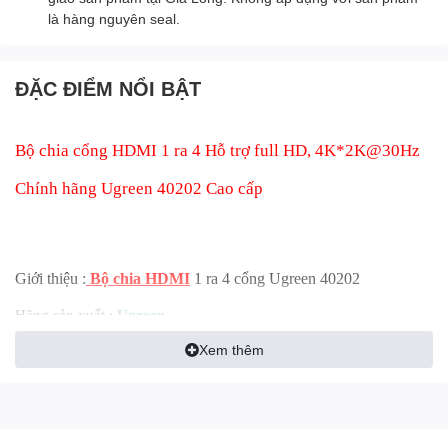
là hàng nguyên seal.
ĐẶC ĐIỂM NỔI BẬT
Bộ chia cổng HDMI 1 ra 4 Hỗ trợ full HD, 4K*2K@30Hz
Chính hãng Ugreen 40202 Cao cấp
Giới thiệu :
Bộ chia HDMI
1 ra 4 cổng Ugreen 40202
Hãng sản xuất :
Ugreen
Mã sản phẩm :
40202
Xem thêm
Chuẩn HDMI
1.4, 3D,HDCP
compliant, hỗ trợ đầu vào
cáp hdmi
15m
- đầu ra
cáp hdmi 20m
Hỗ trợ độ phân dải
1080P / 720p / 576p / 480P
/
4K*2K@30Hz