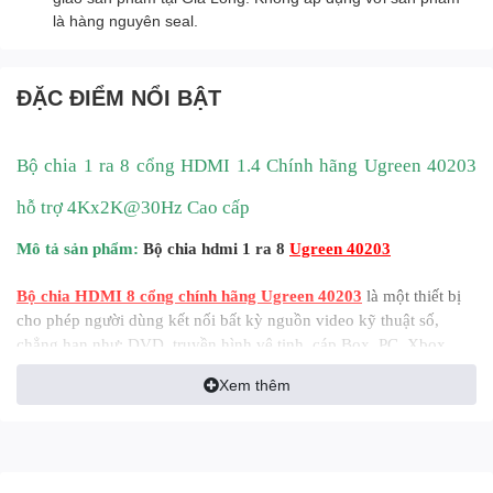
là hàng nguyên seal.
ĐẶC ĐIỂM NỔI BẬT
Bộ chia 1 ra 8 cổng HDMI 1.4 Chính hãng Ugreen 40203
hỗ trợ 4Kx2K@30Hz Cao cấp
Mô tả sản phẩm:
Bộ chia hdmi
1 ra 8
Ugreen 40203
Bộ chia HDMI 8 cổng chính hãng Ugreen 40203
là một thiết bị
cho phép người dùng kết nối bất kỳ nguồn video kỹ thuật số,
chẳng hạn như: DVD, truyền hình vệ tinh, cáp Box, PC, Xbox,
PS3 và nhiều hơn nữa với 8 màn hình HDMI kỹ thuật số
Xem thêm
Thông số kỹ thuật: Bộ chia cổng HDMI 1 ra 8 Ugreen 40203 độ
phân giải 4K*2K chính hãng
1. Dễ dàng sử dụng: Cài đặt trong vài giây, không cần thiết;
2. HDCP compliant;