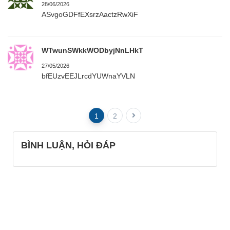
28/06/2026
ASvgoGDFfEXsrzAactzRwXiF
WTwunSWkkWODbyjNnLHkT
27/05/2026
bfEUzvEEJLrcdYUWnaYVLN
1
2
BÌNH LUẬN, HỎI ĐÁP