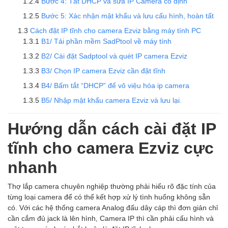
Bước 4: Tắt DHCP và sửa IP Camera cố định
Bước 5: Xác nhận mật khẩu và lưu cấu hình, hoàn tất
Cách đặt IP tĩnh cho camera Ezviz bằng máy tính PC
B1/ Tải phần mềm SadPtool về máy tính
B2/ Cài đặt Sadptool và quét IP camera Ezviz
B3/ Chọn IP camera Ezviz cần đặt tĩnh
B4/ Bấm tắt “DHCP” để vô việu hóa ip camera
B5/ Nhập mật khẩu camera Ezviz và lưu lại.
Hướng dẫn cách cài đặt IP
tĩnh cho camera Ezviz cực
nhanh
Thợ lắp camera chuyên nghiệp thường phải hiểu rõ đặc tính của
từng loại camera để có thể kết hợp xử lý tình huống không sẵn
có. Với các hệ thống camera Analog đấu dây cáp thì đơn giản chỉ
cần cắm đủ jack là lên hình, Camera IP thì cần phải cấu hình và