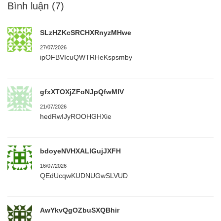
Bình luận
(7)
SLzHZKcSRCHXRnyzMHwe
27/07/2026
ipOFBVIcuQWTRHeKspsmby
gfxXTOXjZFoNJpQfwMlV
21/07/2026
hedRwIJyROOHGHXie
bdoyeNVHXALlGujJXFH
16/07/2026
QEdUcqwKUDNUGwSLVUD
AwYkvQgOZbuSXQBhir