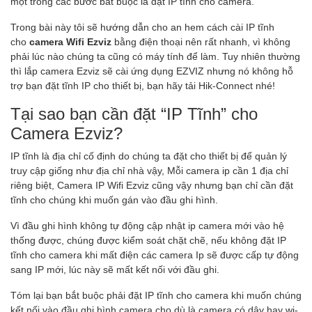
một trong các bước bắt buộc là đặt IP tĩnh cho camera.
Trong bài này tôi sẽ hướng dẫn cho an hem cách cài IP tĩnh
cho
camera Wifi Ezviz
bằng điện thoại nên rất nhanh, vì không
phải lúc nào chúng ta cũng có máy tính để làm. Tuy nhiên thường
thì lắp camera Ezviz sẽ cài ứng dụng EZVIZ nhưng nó không hỗ
trợ bạn đặt tĩnh IP cho thiết bị, bạn hãy tải Hik-Connect nhé!
Tại sao bạn cần đặt “IP Tĩnh” cho
Camera Ezviz?
IP tĩnh là địa chỉ cố định do chúng ta đặt cho thiết bị để quản lý
truy cập giống như địa chỉ nhà vậy, Mỗi camera ip cần 1 địa chỉ
riêng biệt, Camera IP Wifi Ezviz cũng vậy nhưng bạn chỉ cần đặt
tĩnh cho chúng khi muốn gán vào đầu ghi hình.
Vì đầu ghi hình không tự động cập nhật ip camera mới vào hệ
thống được, chúng được kiểm soát chặt chẽ, nếu không đặt IP
tĩnh cho camera khi mất điện các camera Ip sẽ được cấp tự động
sang IP mới, lúc này sẽ mất kết nối với đầu ghi.
Tóm lại bạn bắt buộc phải đặt IP tĩnh cho camera khi muốn chúng
kết nối vào đầu ghi hình camera cho dù là camera có dây hay wi-