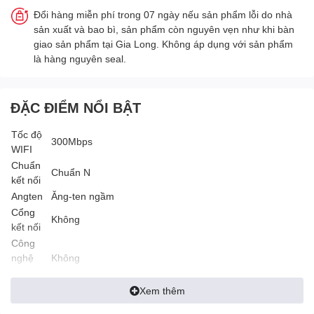
Đổi hàng miễn phí trong 07 ngày nếu sản phẩm lỗi do nhà
sản xuất và bao bì, sản phẩm còn nguyên vẹn như khi bàn
giao sản phẩm tại Gia Long. Không áp dụng với sản phẩm
là hàng nguyên seal.
ĐẶC ĐIỂM NỔI BẬT
Tốc độ
300Mbps
WIFI
Chuẩn
Chuẩn N
kết nối
Angten
Ăng-ten ngầm
Cổng
Không
kết nối
Công
nghệ
Không
Mesh
Số thiết
Xem thêm
bị truy
10-20 User