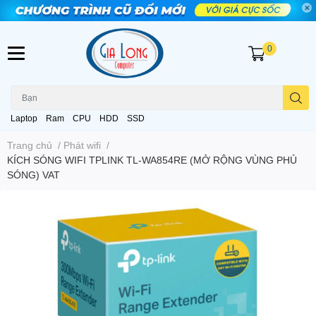
0
Laptop
Ram
CPU
HDD
SSD
Trang chủ
/
Phát wifi
/
KÍCH SÓNG WIFI TPLINK TL-WA854RE (MỞ RỘNG VÙNG PHỦ
SÓNG) VAT