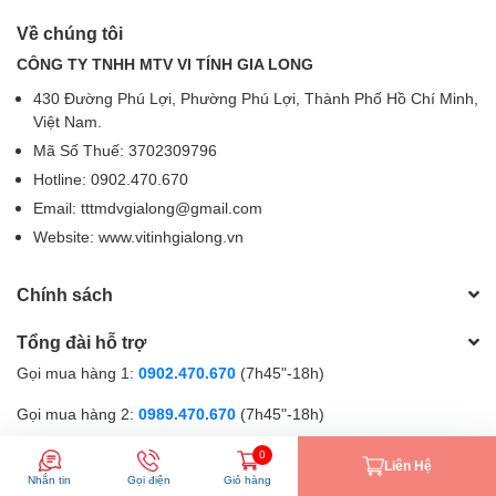
Về chúng tôi
CÔNG TY TNHH MTV VI TÍNH GIA LONG
430 Đường Phú Lợi, Phường Phú Lợi, Thành Phố Hồ Chí Minh,
Việt Nam.
Mã Số Thuế: 3702309796
Hotline: 0902.470.670
Email: tttmdvgialong@gmail.com
Website: www.vitinhgialong.vn
Chính sách
Tổng đài hỗ trợ
Gọi mua hàng 1:
0902.470.670
(7h45"-18h)
Gọi mua hàng 2:
0989.470.670
(7h45"-18h)
Gọi hỗ trợ kĩ thuật:
0867.470.670
(9h-18h)
0
Liên Hệ
Nhắn tin
Gọi điện
Giỏ hàng