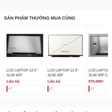
SẢN PHẨM THƯỜNG MUA CÙNG
LCD LAPTOP 12.5"
LCD LAPTOP 12.5"
LCD LAPTOP 
SLIM 40P
SLIM 30P
SLIM 30P CÁP
KHUNG FHD f
Liên hệ
Liên hệ
970.000₫
Latude 5400, 
6T
6T
6T
(KO VAT)