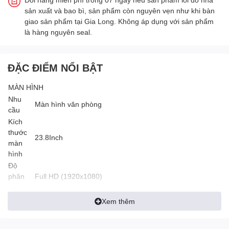
sản xuất và bao bì, sản phẩm còn nguyên vẹn như khi bàn
giao sản phẩm tại Gia Long. Không áp dụng với sản phẩm
là hàng nguyên seal.
ĐẶC ĐIỂM NỔI BẬT
MÀN HÌNH
Nhu
Màn hình văn phòng
cầu
Kích
thước
23.8Inch
màn
hình
Độ
phân
Full HD (1920x1080)
giải
Thời
Xem thêm
gian
1ms
đáp