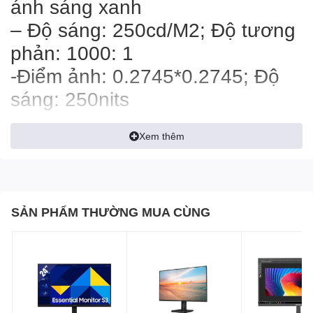
ánh sáng xanh
– Độ sáng: 250cd/M2; Độ tương
phản: 1000: 1
-Điểm ảnh: 0.2745*0.2745; Độ
sáng: 250nits
-Độ phân giải (H x V):
Xem thêm
1920*1080
-Tỷ lệ khung hình: 16: 9
-Thời gian đáp ứng : 14ms
-Độ phân giải H * V / Fv:
SẢN PHẨM THƯỜNG MUA CÙNG
1920*1080 /75 Hz (HDMI)
-Đầu vào: 1 x D-Sub + 1 x HDMI
-Kích thước (W * D * H):
500x194x370mm