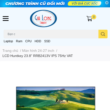
0
Laptop
Ram
CPU
HDD
SSD
Trang chủ
/
Màn hình 24-27 inch
/
LCD Huntkey 23.8" RRB2413V IPS 75Hz VAT