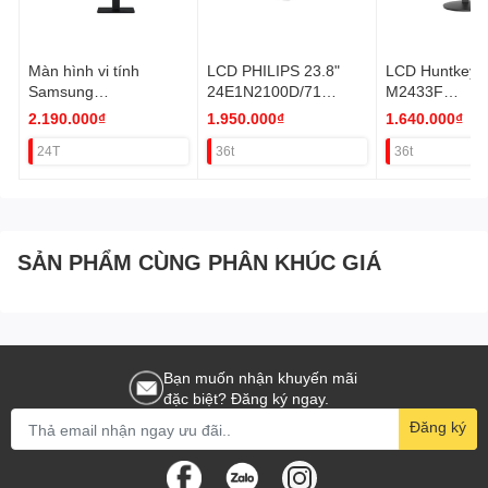
-Kích thước đóng gói (W * D *
H): 565x138x430mm
Màn hình vi tính
LCD PHILIPS 23.8"
LCD Huntkey 2
-Trọng lượng tịnh: 3.4kg
Samsung
24E1N2100D/71
M2433F
LS24F320GAEXXV
(120HZ,HDMI+VGA)
(IPS,100HZ,
2.190.000₫
1.950.000₫
1.640.000₫
VAT
MI) VAT
24T
36t
36t
SẢN PHẨM CÙNG PHÂN KHÚC GIÁ
Bạn muốn nhận khuyến mãi
đặc biệt? Đăng ký ngay.
Đăng ký