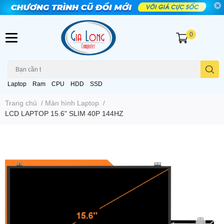
0
Laptop
Ram
CPU
HDD
SSD
Trang chủ
/
Màn hình Laptop
/
LCD LAPTOP 15.6" SLIM 40P 144HZ