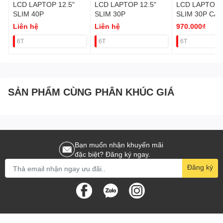
LCD LAPTOP 12.5"
LCD LAPTOP 12.5"
LCD LAPTOP 
SLIM 40P
SLIM 30P
SLIM 30P CÁP
KHUNG FHD f
Liên hệ
Liên hệ
970.000₫
Latude 5400, 
6T
6T
6T
(KO VAT)
SẢN PHẨM CÙNG PHÂN KHÚC GIÁ
Bạn muốn nhận khuyến mãi
đặc biệt? Đăng ký ngay.
Đăng ký