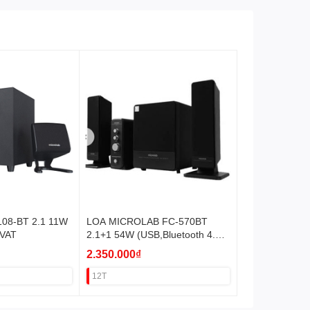
108-BT 2.1 11W
LOA MICROLAB FC-570BT
 VAT
2.1+1 54W (USB,Bluetooth 4.0)
VAT
2.350.000₫
12T