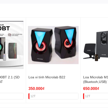
00BT 2.1 (SD
Loa vi tính Microlab B22
Loa Microlab M
AT
(Bluetooh,USB)
350.000₫
650.000₫
12T
12T