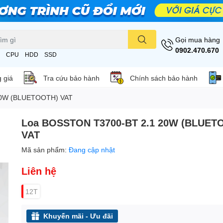
Gọi mua hàng
0902.470.670
CPU
HDD
SSD
 giá
Tra cứu bảo hành
Chính sách bảo hành
20W (BLUETOOTH) VAT
Loa BOSSTON T3700-BT 2.1 20W (BLUET
VAT
Mã sản phẩm:
Đang cập nhật
Liên hệ
12T
Khuyến mãi - Ưu đãi