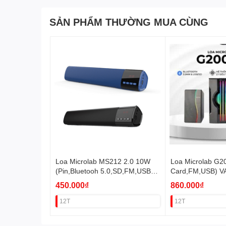
SẢN PHẨM THƯỜNG MUA CÙNG
Loa Microlab MS212 2.0 10W
Loa Microlab G2
(Pin,Bluetooh 5.0,SD,FM,USB)
Card,FM,USB) V
VAT
450.000₫
860.000₫
12T
12T