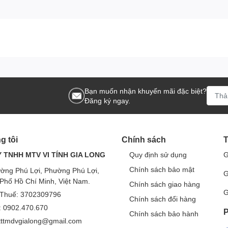
Bạn muốn nhận khuyến mãi đặc biệt?
Đăng ký ngay.
g tôi
Chính sách
T
 TNHH MTV VI TÍNH GIA LONG
Quy định sử dụng
G
Chính sách bảo mật
ờng Phú Lợi, Phường Phú Lợi,
G
Phố Hồ Chí Minh, Việt Nam.
Chính sách giao hàng
G
Thuế: 3702309796
Chính sách đổi hàng
e: 0902.470.670
P
Chính sách bảo hành
 tttmdvgialong@gmail.com