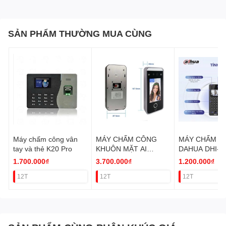
SẢN PHẨM THƯỜNG MUA CÙNG
Máy chấm công vân
MÁY CHẤM CÔNG
MÁY CHẤM C
tay và thẻ K20 Pro
KHUÔN MẶT AI
DAHUA DHI-
FACEPRO-008 VAT
ASI3204E-W (
1.700.000₫
3.700.000₫
1.200.000₫
mặt+thẻ+vânta
12T
12T
12T