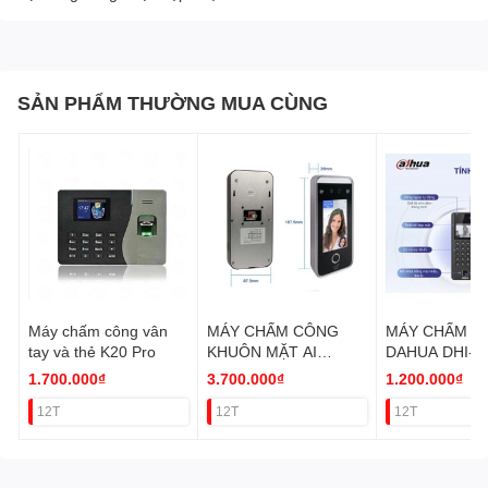
SẢN PHẨM THƯỜNG MUA CÙNG
Máy chấm công vân
MÁY CHẤM CÔNG
MÁY CHẤM C
tay và thẻ K20 Pro
KHUÔN MẶT AI
DAHUA DHI-
FACEPRO-008 VAT
ASI3204E-W (
1.700.000₫
3.700.000₫
1.200.000₫
mặt+thẻ+vânta
12T
12T
12T