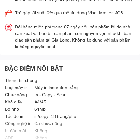
Trả góp lãi suất 0% qua thẻ tín dụng Visa, Master, JCB
Đổi hàng miễn phí trong 07 ngày nếu sản phẩm lỗi do nhà
sản xuất và bao bì, sản phẩm còn nguyên vẹn như khi bàn
giao sản phẩm tại Gia Long. Không áp dụng với sản phẩm
là hàng nguyên seal.
ĐẶC ĐIỂM NỔI BẬT
Thông tin chung
Loại máy in
Máy in laser đen trắng
Chức năng
In - Copy - Scan
Khổ giấy
A4/A5
Bộ nhớ
64Mb
Tốc độ in
in/copy :18 trang/phút
Công nghệ in
Đa chức năng
In đảo mặt
Không
ADF
Không