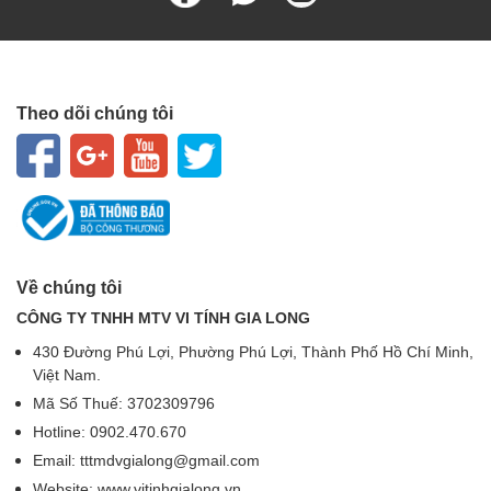
ng
: 8,56 Kg
lượ
ng
Xuấ
: Chính hãng
t xứ
Theo dõi chúng tôi
Về chúng tôi
CÔNG TY TNHH MTV VI TÍNH GIA LONG
430 Đường Phú Lợi, Phường Phú Lợi, Thành Phố Hồ Chí Minh,
Việt Nam.
Mã Số Thuế: 3702309796
Hotline: 0902.470.670
Email: tttmdvgialong@gmail.com
Website: www.vitinhgialong.vn