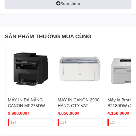
Công suất in khuyến nghị:
Xem thêm
‎250-2500 trang/tháng
Thời gian in trang đầu tiên:
SẢN PHẨM THƯỜNG MUA CÙNG
8 giây
Tốc độ in:
30 trang/phút
Loại mực in:
Mực in Laser Brother TN 2385
Chất lượng in (độ nét):
MÁY IN ĐA NĂNG
MÁY IN CANON 2900
Máy in Brother
2400 x 600 dpi
CANON MF275DW
HÀNG CTY VAT
B2180DW (2mặt
VAT
Direct) VAT
9.600.000₫
4.050.000₫
4.150.000₫
Giấy in:
12T
12T
12T
A4A5