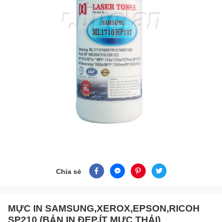
Chia sẻ
MỰC IN SAMSUNG,XEROX,EPSON,RICOH
SP210 (BẢN IN ĐẸP,ÍT MỰC THẢI)