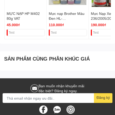
MỰC NẠP HP M402
Mực nạp Brother Màu
Mực Nạp Xero
80g VAT
Đen HL-
236/2005/2007
L3230CDN.L35511CD
86/3005 500g
45.000₫
110.000₫
190.000₫
W VAT
Test
Test
Test
SẢN PHẨM CÙNG PHÂN KHÚC GIÁ
Bạn muốn nhận khuyến mãi
đặc biệt? Đăng ký ngay.
Đăng ký