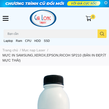
0
Laptop
Ram
CPU
HDD
SSD
Trang chủ
/
Mực nạp Laser
/
MỰC IN SAMSUNG,XEROX,EPSON,RICOH SP210 (BẢN IN ĐẸP,ÍT
MỰC THẢI)