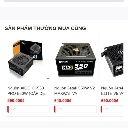
SẢN PHẨM THƯỜNG MUA CÙNG
Nguồn AIGO CK550
Nguồn Jetek 550W V2
Nguồn Jetek 
PRO 550W (CÁP DẸP
MAXWAT VAT
ELITE V5 VAT
MODEL MỚI) VAT
590.000₫
640.000₫
690.000₫
36t
36t
36t