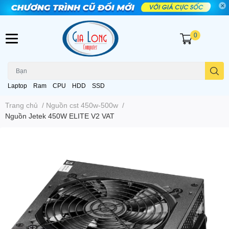
0
Laptop
Ram
CPU
HDD
SSD
Trang chủ
/
Nguồn cst 450w-500w
/
Nguồn Jetek 450W ELITE V2 VAT