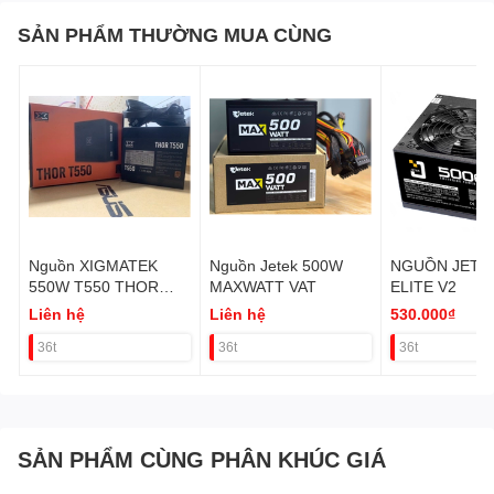
SẢN PHẨM THƯỜNG MUA CÙNG
Nguồn XIGMATEK
Nguồn Jetek 500W
NGUỒN JETEK 50
550W T550 THOR
MAXWATT VAT
ELITE V2
PLUS 80 VAT
Liên hệ
Liên hệ
530.000₫
36t
36t
36t
SẢN PHẨM CÙNG PHÂN KHÚC GIÁ