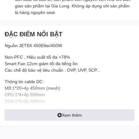
giao sản phẩm tại Gia Long. Không áp dụng với sản phẩm
là hàng nguyên seal.
ĐẶC ĐIỂM NỔI BẬT
Nguồn JETEK 450Elite/450W
Non-PFC , Hiệu suất tối đa >78%
Smart Fan 12cm giảm tối đa tiếng ồn
Các chế độ bảo vệ tiêu chuẩn : OVP, UVP, SCP...
Thông tin cable DC :
MB:1*20+4p 450mm (mesh)
CPU:1*4+4p 550mm
VGA:1*6+2p 500mm
Connectors:2*Ata + Sata 400+150mm
Xem thêm