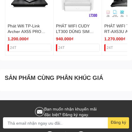
Phát Wifi TP-Link
PHÁT WIFI CUDY
PHÁT WIFI TP
Archer AX55 PRO
LT300 DÙNG SIM
RT-AX53U AX
WIFI 6
NANO N300 2 LAN
(WIFI6/2 BĂ
1.200.000₫
940.000₫
1.270.000₫
(AX3000Mbps/4
VAT
VAT
24T
24T
24T
Ăngten/Mesh/35 User)
VAT
SẢN PHẨM CÙNG PHÂN KHÚC GIÁ
Bạn muốn nhận khuyến mãi
đặc biệt? Đăng ký ngay.
Đăng ký