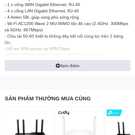
- 1 x cổng WAN Gigabit Ethernet, RJ-45
- 4 x cổng LAN Gigabit Ethernet, RJ-45
- 4 Anten 5Bi, giúp vùng phủ sóng rộng
- Wi-Fi AC1200 Wave 2 MU-MIMO tốc độ cao (2.4GHz: 300Mbps
và 5GHz: 867Mbps)
- Chiu tải 50-60 thiết bị không dây kết nối cùng lúc trên 2 băng
tần.
- Hỗ trợ VPN server và VPN Client
(PPTP/L2TP/OpenVPN/WireGuard/IPSec/Zerotier)
- Tùy chọn các chế độ hoạt động (Wi-Fi Router, Access Point,
Xem thêm
Wireless Extender, WISP)
- Hỗ trợ Mesh, tùy chọn linh hoạt làm Mesh Root (thiết bị chính)
hoặc Mesh Node (thiết bị phụ)
- Hỗ trợ VLAN Internet, IPTV
- Lập lịch tự động reboot
SẢN PHẨM THƯỜNG MUA CÙNG
- Hỗ trợ Port forwarding, DMZ, DHCP Server, DDNS,...