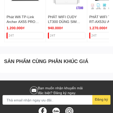
Phát Wifi TP-Link
PHÁT WIFI CUDY
PHÁT WIFI TP
Archer AX55 PRO
LT300 DÙNG SIM
RT-AX53U AX
WIFI 6
NANO N300 2 LAN
(WIFI6/2 BĂ
1.200.000₫
940.000₫
1.270.000₫
(AX3000Mbps/4
VAT
VAT
24T
24T
24T
Ăngten/Mesh/35 User)
VAT
SẢN PHẨM CÙNG PHÂN KHÚC GIÁ
Bạn muốn nhận khuyến mãi
đặc biệt? Đăng ký ngay.
Đăng ký