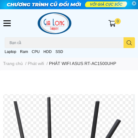
0
Laptop
Ram
CPU
HDD
SSD
Trang chủ
/
Phát wifi
/
PHÁT WIFI ASUS RT-AC1500UHP