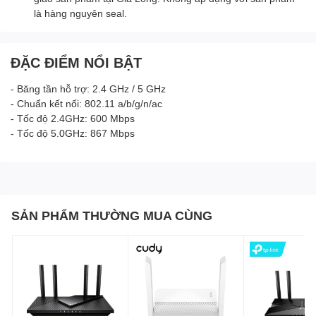
là hàng nguyên seal.
ĐẶC ĐIỂM NỔI BẬT
- Băng tần hỗ trợ: 2.4 GHz / 5 GHz
- Chuẩn kết nối: 802.11 a/b/g/n/ac
- Tốc độ 2.4GHz: 600 Mbps
- Tốc độ 5.0GHz: 867 Mbps
SẢN PHẨM THƯỜNG MUA CÙNG