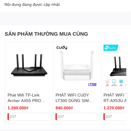
Nội dung đang được cập nhật
SẢN PHẨM THƯỜNG MUA CÙNG
Phát Wifi TP-Link
PHÁT WIFI CUDY
PHÁT WIFI TP
Archer AX55 PRO
LT300 DÙNG SIM
RT-AX53U AX
WIFI 6
NANO N300 2 LAN
(WIFI6/2 BĂ
1.200.000₫
940.000₫
1.270.000₫
(AX3000Mbps/4
VAT
VAT
24T
24T
24T
Ăngten/Mesh/35 User)
VAT