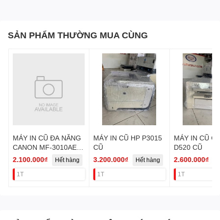
SẢN PHẨM THƯỜNG MUA CÙNG
MÁY IN CŨ ĐA NĂNG
MÁY IN CŨ HP P3015
MÁY IN CŨ C
CANON MF-3010AE
CŨ
D520 CŨ
(HM 35/85)
2.100.000₫
3.200.000₫
2.600.000₫
Hết hàng
Hết hàng
H
1T
1T
1T