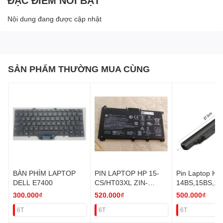
ĐẶC ĐIỂM NỔI BẬT
Nội dung đang được cập nhật
SẢN PHẨM THƯỜNG MUA CÙNG
BÀN PHÍM LAPTOP
PIN LAPTOP HP 15-
Pin Laptop HP
DELL E7400
CS/HT03XL ZIN-
14BS,15BS,1
41.04W/15-AD/14-CK
S ZIN
300.000₫
520.000₫
500.000₫
ZIN
6T
6T
6T