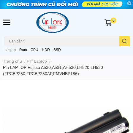
0
Laptop
Ram
CPU
HDD
SSD
Trang chủ
/
Pin Laptop
/
Pin LAPTOP Fujitsu A530,A531,AH530,LH520,LH530
(FPCBP250,FPCBP250AP,FMVNBP186)