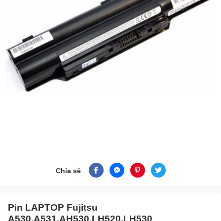
Chia sẻ
Pin LAPTOP Fujitsu
A530,A531,AH530,LH520,LH530