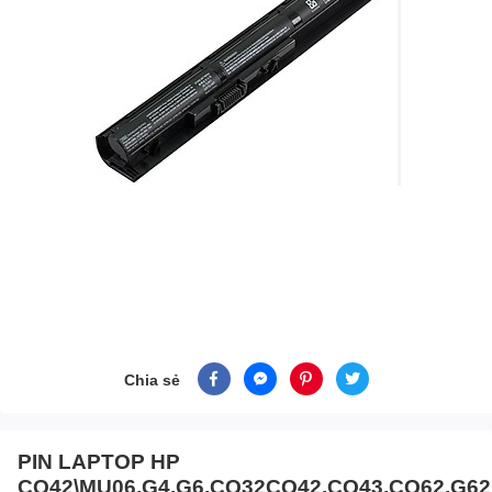
Chia sẻ
PIN LAPTOP HP
CQ42\MU06,G4,G6,CQ32CQ42,CQ43,CQ62,G62