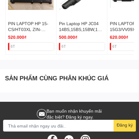
PIN LAPTOP HP 15-
Pin Laptop HP JC04
PIN LAPTOP 
CS/HT03XL ZIN-
14BS,15BS,15BW,17B
15G3/VV09XL 
41.04W/15-AD/14-CK
S ZIN
90W
520.000₫
500.000₫
620.000₫
ZIN
6T
6T
6T
SẢN PHẨM CÙNG PHÂN KHÚC GIÁ
Bạn muốn nhận khuyến mãi
đặc biệt? Đăng ký ngay.
Đăng ký