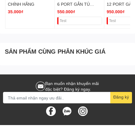
CHÍNH HÃNG
6 PORT GẮN TỦ
12 PORT GẮN
RACK (CHƯA VAT)
RACK (CHƯA 
35.000₫
550.000₫
950.000₫
Test
Test
SẢN PHẨM CÙNG PHÂN KHÚC GIÁ
Bạn muốn nhận khuyến mãi
đặc biệt? Đăng ký ngay.
Đăng ký