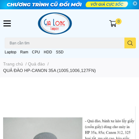
0
Laptop
Ram
CPU
HDD
SSD
Trang chủ
/
Quả đào
/
QUẢ ĐÀO HP-CANON 35A (1005,1006,127FN)