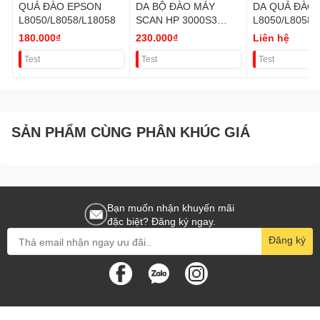
QUẢ ĐÀO EPSON
DA BỘ ĐÀO MÁY
DA QUẢ ĐÀO
L8050/L8058/L18058
SCAN HP 3000S3
L8050/L8058/
5000S4 7000S3 (KO
180.000₫
230.000₫
Liên hệ
VAT)
Test
Test
Test
SẢN PHẨM CÙNG PHÂN KHÚC GIÁ
Bạn muốn nhận khuyến mãi
đặc biệt? Đăng ký ngay.
Đăng ký